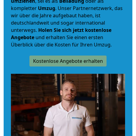
umziehen
, sei es als
Beiladung
oder als
kompletter
Umzug
. Unser Partnernetzwerk, das
wir über die Jahre aufgebaut haben, ist
deutschlandweit und sogar international
unterwegs.
Holen Sie sich jetzt kostenlose
Angebote
und erhalten Sie einen ersten
Überblick über die Kosten für Ihren Umzug.
Kostenlose Angebote erhalten