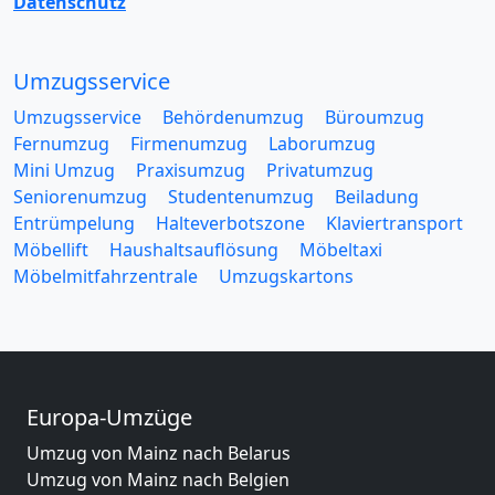
Datenschutz
Umzugsservice
Umzugsservice
Behördenumzug
Büroumzug
Fernumzug
Firmenumzug
Laborumzug
Mini Umzug
Praxisumzug
Privatumzug
Seniorenumzug
Studentenumzug
Beiladung
Entrümpelung
Halteverbotszone
Klaviertransport
Möbellift
Haushaltsauflösung
Möbeltaxi
Möbelmitfahrzentrale
Umzugskartons
Europa-Umzüge
Umzug von Mainz nach Belarus
Umzug von Mainz nach Belgien