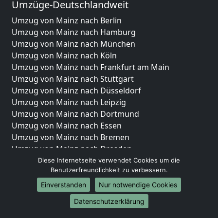
Umzüge-Deutschlandweit
Umzug von Mainz nach Berlin
Umzug von Mainz nach Hamburg
Umzug von Mainz nach München
Umzug von Mainz nach Köln
Umzug von Mainz nach Frankfurt am Main
Umzug von Mainz nach Stuttgart
Umzug von Mainz nach Düsseldorf
Umzug von Mainz nach Leipzig
Umzug von Mainz nach Dortmund
Umzug von Mainz nach Essen
Umzug von Mainz nach Bremen
Umzug von Mainz nach Dresden
Umzug von Mainz nach Hannover
Diese Internetseite verwendet Cookies um die
Benutzerfreundlichkeit zu verbessern.
Umzug von Mainz nach Nürnberg
Umzug von Mainz nach Duisburg
Einverstanden
Nur notwendige Cookies
Umzug von Mainz nach Bochum
Datenschutzerklärung
Umzug von Mainz nach Wuppertal