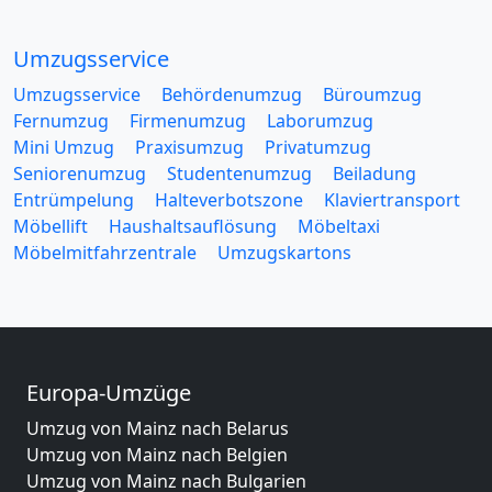
Umzugsservice
Umzugsservice
Behördenumzug
Büroumzug
Fernumzug
Firmenumzug
Laborumzug
Mini Umzug
Praxisumzug
Privatumzug
Seniorenumzug
Studentenumzug
Beiladung
Entrümpelung
Halteverbotszone
Klaviertransport
Möbellift
Haushaltsauflösung
Möbeltaxi
Möbelmitfahrzentrale
Umzugskartons
Europa-Umzüge
Umzug von Mainz nach Belarus
Umzug von Mainz nach Belgien
Umzug von Mainz nach Bulgarien