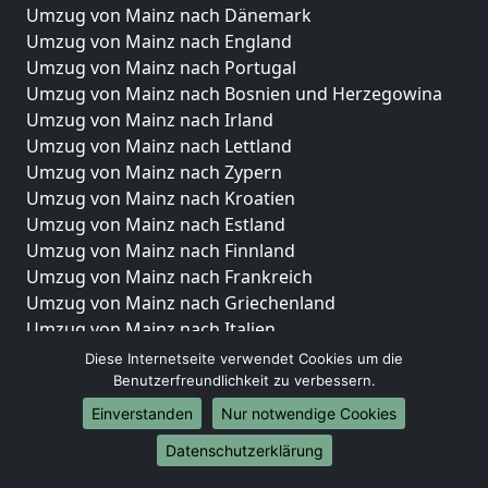
Umzug von Mainz nach Dänemark
Umzug von Mainz nach England
Umzug von Mainz nach Portugal
Umzug von Mainz nach Bosnien und Herzegowina
Umzug von Mainz nach Irland
Umzug von Mainz nach Lettland
Umzug von Mainz nach Zypern
Umzug von Mainz nach Kroatien
Umzug von Mainz nach Estland
Umzug von Mainz nach Finnland
Umzug von Mainz nach Frankreich
Umzug von Mainz nach Griechenland
Umzug von Mainz nach Italien
Umzug von Mainz nach Liechtenstein
Diese Internetseite verwendet Cookies um die
Umzug von Mainz nach Luxemburg
Benutzerfreundlichkeit zu verbessern.
Umzug von Mainz nach Niederlande
Einverstanden
Nur notwendige Cookies
Umzug von Mainz nach Norwegen
Datenschutzerklärung
Umzüge-Deutschlandweit