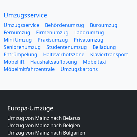
Umzugsservice
Umzugsservice
Behördenumzug
Büroumzug
Fernumzug
Firmenumzug
Laborumzug
Mini Umzug
Praxisumzug
Privatumzug
Seniorenumzug
Studentenumzug
Beiladung
Entrümpelung
Halteverbotszone
Klaviertransport
Möbellift
Haushaltsauflösung
Möbeltaxi
Möbelmitfahrzentrale
Umzugskartons
Europa-Umzüge
Umzug von Mainz nach Belarus
Umzug von Mainz nach Belgien
Umzug von Mainz nach Bulgarien