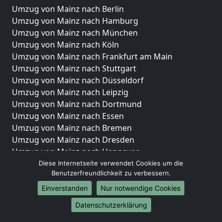
Umzug von Mainz nach Berlin
Umzug von Mainz nach Hamburg
Umzug von Mainz nach München
Umzug von Mainz nach Köln
Umzug von Mainz nach Frankfurt am Main
Umzug von Mainz nach Stuttgart
Umzug von Mainz nach Düsseldorf
Umzug von Mainz nach Leipzig
Umzug von Mainz nach Dortmund
Umzug von Mainz nach Essen
Umzug von Mainz nach Bremen
Umzug von Mainz nach Dresden
Umzug von Mainz nach Hannover
Umzug von Mainz nach Nürnberg
Diese Internetseite verwendet Cookies um die
Benutzerfreundlichkeit zu verbessern.
Umzug von Mainz nach Duisburg
Umzug von Mainz nach Bochum
Einverstanden
Nur notwendige Cookies
Umzug von Mainz nach Wuppertal
Datenschutzerklärung
Umzug von Mainz nach Bielefeld