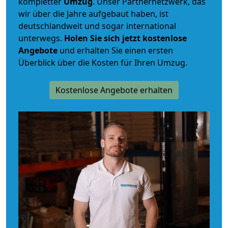
kompletter
Umzug
. Unser Partnernetzwerk, das
wir über die Jahre aufgebaut haben, ist
deutschlandweit und sogar international
unterwegs.
Holen Sie sich jetzt kostenlose
Angebote
und erhalten Sie einen ersten
Überblick über die Kosten für Ihren Umzug.
Kostenlose Angebote erhalten