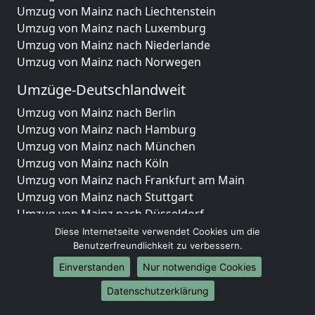
Umzug von Mainz nach Liechtenstein
Umzug von Mainz nach Luxemburg
Umzug von Mainz nach Niederlande
Umzug von Mainz nach Norwegen
Umzüge-Deutschlandweit
Umzug von Mainz nach Berlin
Umzug von Mainz nach Hamburg
Umzug von Mainz nach München
Umzug von Mainz nach Köln
Umzug von Mainz nach Frankfurt am Main
Umzug von Mainz nach Stuttgart
Umzug von Mainz nach Düsseldorf
Umzug von Mainz nach Leipzig
Diese Internetseite verwendet Cookies um die
Umzug von Mainz nach Dortmund
Benutzerfreundlichkeit zu verbessern.
Umzug von Mainz nach Essen
Einverstanden
Nur notwendige Cookies
Umzug von Mainz nach Bremen
Datenschutzerklärung
Umzug von Mainz nach Dresden
Umzug von Mainz nach Hannover