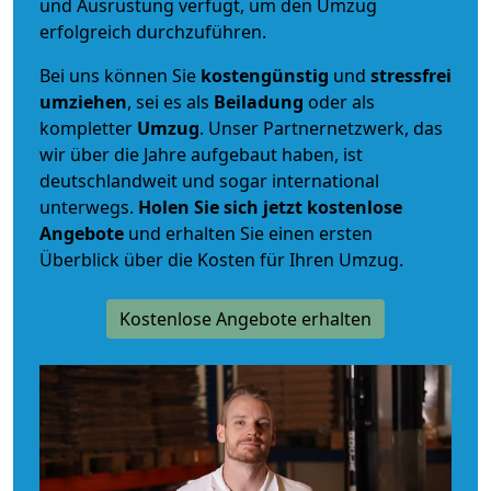
und Ausrüstung verfügt, um den Umzug
erfolgreich durchzuführen.
Bei uns können Sie
kostengünstig
und
stressfrei
umziehen
, sei es als
Beiladung
oder als
kompletter
Umzug
. Unser Partnernetzwerk, das
wir über die Jahre aufgebaut haben, ist
deutschlandweit und sogar international
unterwegs.
Holen Sie sich jetzt kostenlose
Angebote
und erhalten Sie einen ersten
Überblick über die Kosten für Ihren Umzug.
Kostenlose Angebote erhalten