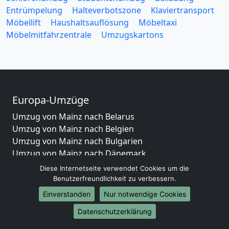
Entrümpelung
Halteverbotszone
Klaviertransport
Möbellift
Haushaltsauflösung
Möbeltaxi
Möbelmitfahrzentrale
Umzugskartons
Europa-Umzüge
Umzug von Mainz nach Belarus
Umzug von Mainz nach Belgien
Umzug von Mainz nach Bulgarien
Umzug von Mainz nach Dänemark
Umzug von Mainz nach England
Diese Internetseite verwendet Cookies um die
Umzug von Mainz nach Portugal
Benutzerfreundlichkeit zu verbessern.
Umzug von Mainz nach Bosnien und Herzegowina
Einverstanden
Nur notwendige Cookies
Umzug von Mainz nach Irland
Datenschutzerklärung
Umzug von Mainz nach Lettland
Umzug von Mainz nach Zypern