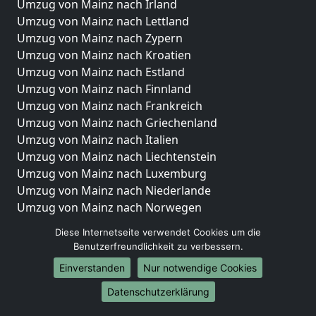
Umzug von Mainz nach Irland
Umzug von Mainz nach Lettland
Umzug von Mainz nach Zypern
Umzug von Mainz nach Kroatien
Umzug von Mainz nach Estland
Umzug von Mainz nach Finnland
Umzug von Mainz nach Frankreich
Umzug von Mainz nach Griechenland
Umzug von Mainz nach Italien
Umzug von Mainz nach Liechtenstein
Umzug von Mainz nach Luxemburg
Umzug von Mainz nach Niederlande
Umzug von Mainz nach Norwegen
Umzüge-Deutschlandweit
Diese Internetseite verwendet Cookies um die
Benutzerfreundlichkeit zu verbessern.
Umzug von Mainz nach Berlin
Einverstanden
Nur notwendige Cookies
Umzug von Mainz nach Hamburg
Umzug von Mainz nach München
Datenschutzerklärung
Umzug von Mainz nach Köln