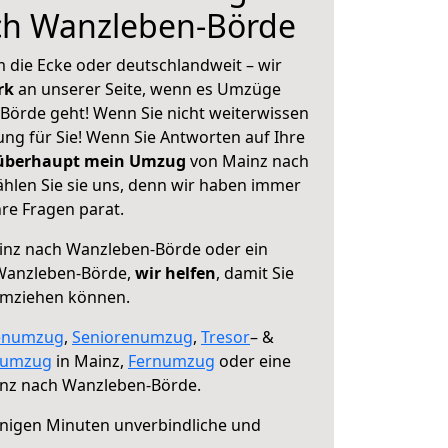
ch Wanzleben-Börde
 die Ecke oder deutschlandweit – wir
erk
an unserer Seite, wenn es Umzüge
örde geht! Wenn Sie nicht weiterwissen
sung für Sie! Wenn Sie Antworten auf Ihre
 überhaupt mein Umzug
von Mainz nach
len Sie sie uns, denn wir haben immer
re Fragen parat.
nz nach Wanzleben-Börde oder ein
Wanzleben-Börde,
wir helfen
, damit Sie
umziehen können.
enumzug
,
Seniorenumzug
,
Tresor
– &
numzug
in Mainz,
Fernumzug
oder eine
nz nach Wanzleben-Börde.
nigen Minuten unverbindliche und