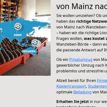
von Mainz na
Sie wollen umziehen? Ob um
haben das
richtige Netzw
von Mainz nach Wanzleben-B
– haben wir die richtige Lö
Fragen wollen,
was kostet
Wanzleben-Börde – dann wäh
die passende Antwort auf Ih
Ob ein
Privatumzug
von Mai
gewerblicher Umzug nach 
problemlos und stressfrei 
Allzeit bereit für Ihren
Firm
Klaviertransport
,
Studente
optimale
Beiladung
von Mai
Erhalten Sie jetzt
in nur we