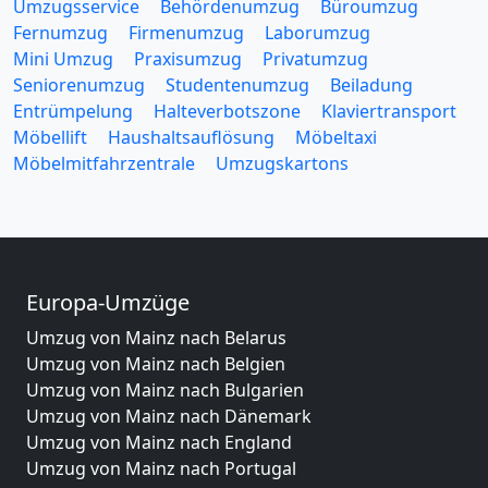
Umzugsservice
Behördenumzug
Büroumzug
Fernumzug
Firmenumzug
Laborumzug
Mini Umzug
Praxisumzug
Privatumzug
Seniorenumzug
Studentenumzug
Beiladung
Entrümpelung
Halteverbotszone
Klaviertransport
Möbellift
Haushaltsauflösung
Möbeltaxi
Möbelmitfahrzentrale
Umzugskartons
Europa-Umzüge
Umzug von Mainz nach Belarus
Umzug von Mainz nach Belgien
Umzug von Mainz nach Bulgarien
Umzug von Mainz nach Dänemark
Umzug von Mainz nach England
Umzug von Mainz nach Portugal