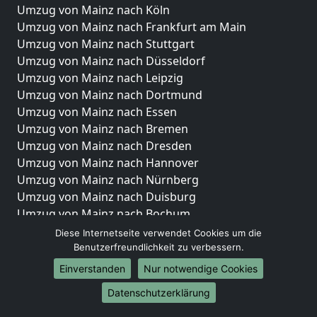
Umzug von Mainz nach Köln
Umzug von Mainz nach Frankfurt am Main
Umzug von Mainz nach Stuttgart
Umzug von Mainz nach Düsseldorf
Umzug von Mainz nach Leipzig
Umzug von Mainz nach Dortmund
Umzug von Mainz nach Essen
Umzug von Mainz nach Bremen
Umzug von Mainz nach Dresden
Umzug von Mainz nach Hannover
Umzug von Mainz nach Nürnberg
Umzug von Mainz nach Duisburg
Umzug von Mainz nach Bochum
Umzug von Mainz nach Wuppertal
Diese Internetseite verwendet Cookies um die
Umzug von Mainz nach Bielefeld
Benutzerfreundlichkeit zu verbessern.
Umzug von Mainz nach Bonn
Einverstanden
Nur notwendige Cookies
Umzug von Mainz nach Münster
Datenschutzerklärung
Internationale-Umzüge