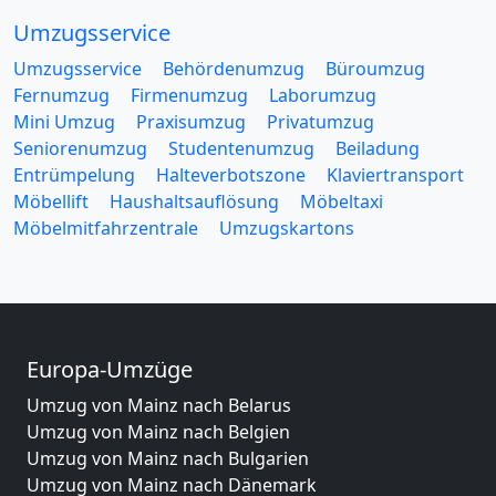
Umzugsservice
Umzugsservice
Behördenumzug
Büroumzug
Fernumzug
Firmenumzug
Laborumzug
Mini Umzug
Praxisumzug
Privatumzug
Seniorenumzug
Studentenumzug
Beiladung
Entrümpelung
Halteverbotszone
Klaviertransport
Möbellift
Haushaltsauflösung
Möbeltaxi
Möbelmitfahrzentrale
Umzugskartons
Europa-Umzüge
Umzug von Mainz nach Belarus
Umzug von Mainz nach Belgien
Umzug von Mainz nach Bulgarien
Umzug von Mainz nach Dänemark