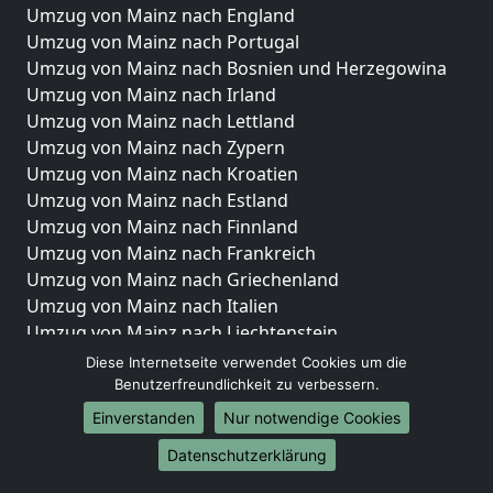
Umzug von Mainz nach England
Umzug von Mainz nach Portugal
Umzug von Mainz nach Bosnien und Herzegowina
Umzug von Mainz nach Irland
Umzug von Mainz nach Lettland
Umzug von Mainz nach Zypern
Umzug von Mainz nach Kroatien
Umzug von Mainz nach Estland
Umzug von Mainz nach Finnland
Umzug von Mainz nach Frankreich
Umzug von Mainz nach Griechenland
Umzug von Mainz nach Italien
Umzug von Mainz nach Liechtenstein
Umzug von Mainz nach Luxemburg
Diese Internetseite verwendet Cookies um die
Umzug von Mainz nach Niederlande
Benutzerfreundlichkeit zu verbessern.
Umzug von Mainz nach Norwegen
Einverstanden
Nur notwendige Cookies
Umzüge-Deutschlandweit
Datenschutzerklärung
Umzug von Mainz nach Berlin