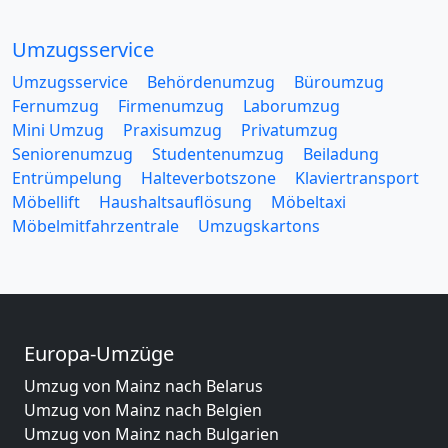
Umzugsservice
Umzugsservice
Behördenumzug
Büroumzug
Fernumzug
Firmenumzug
Laborumzug
Mini Umzug
Praxisumzug
Privatumzug
Seniorenumzug
Studentenumzug
Beiladung
Entrümpelung
Halteverbotszone
Klaviertransport
Möbellift
Haushaltsauflösung
Möbeltaxi
Möbelmitfahrzentrale
Umzugskartons
Europa-Umzüge
Umzug von Mainz nach Belarus
Umzug von Mainz nach Belgien
Umzug von Mainz nach Bulgarien