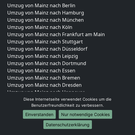
Umzug von Mainz nach Berlin
Umzug von Mainz nach Hamburg
Umzug von Mainz nach München
Umzug von Mainz nach Köln
Umzug von Mainz nach Frankfurt am Main
Umzug von Mainz nach Stuttgart
Umzug von Mainz nach Düsseldorf
Umzug von Mainz nach Leipzig
Umzug von Mainz nach Dortmund
Umzug von Mainz nach Essen
Umzug von Mainz nach Bremen
Umzug von Mainz nach Dresden
Umzug von Mainz nach Hannover
Umzug von Mainz nach Nürnberg
Diese Internetseite verwendet Cookies um die
Benutzerfreundlichkeit zu verbessern.
Umzug von Mainz nach Duisburg
Umzug von Mainz nach Bochum
Einverstanden
Nur notwendige Cookies
Umzug von Mainz nach Wuppertal
Datenschutzerklärung
Umzug von Mainz nach Bielefeld