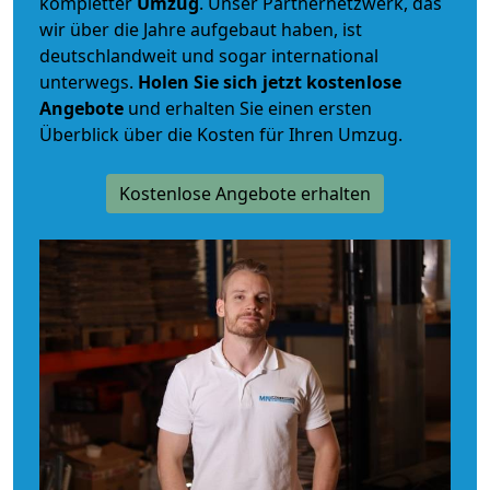
kompletter
Umzug
. Unser Partnernetzwerk, das
wir über die Jahre aufgebaut haben, ist
deutschlandweit und sogar international
unterwegs.
Holen Sie sich jetzt kostenlose
Angebote
und erhalten Sie einen ersten
Überblick über die Kosten für Ihren Umzug.
Kostenlose Angebote erhalten