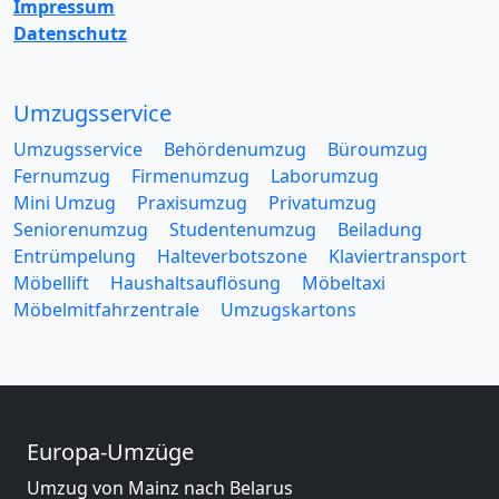
Impressum
Datenschutz
Umzugsservice
Umzugsservice
Behördenumzug
Büroumzug
Fernumzug
Firmenumzug
Laborumzug
Mini Umzug
Praxisumzug
Privatumzug
Seniorenumzug
Studentenumzug
Beiladung
Entrümpelung
Halteverbotszone
Klaviertransport
Möbellift
Haushaltsauflösung
Möbeltaxi
Möbelmitfahrzentrale
Umzugskartons
Europa-Umzüge
Umzug von Mainz nach Belarus