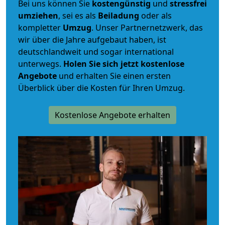
Bei uns können Sie
kostengünstig
und
stressfrei
umziehen
, sei es als
Beiladung
oder als
kompletter
Umzug
. Unser Partnernetzwerk, das
wir über die Jahre aufgebaut haben, ist
deutschlandweit und sogar international
unterwegs.
Holen Sie sich jetzt kostenlose
Angebote
und erhalten Sie einen ersten
Überblick über die Kosten für Ihren Umzug.
Kostenlose Angebote erhalten