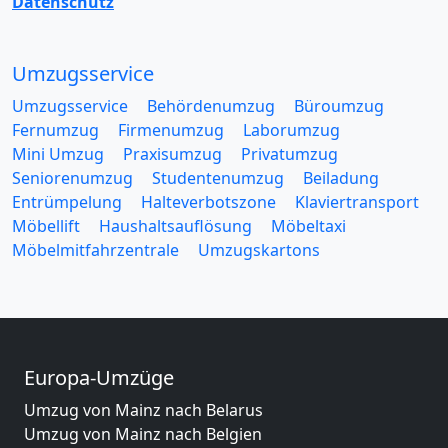
Datenschutz
Umzugsservice
Umzugsservice
Behördenumzug
Büroumzug
Fernumzug
Firmenumzug
Laborumzug
Mini Umzug
Praxisumzug
Privatumzug
Seniorenumzug
Studentenumzug
Beiladung
Entrümpelung
Halteverbotszone
Klaviertransport
Möbellift
Haushaltsauflösung
Möbeltaxi
Möbelmitfahrzentrale
Umzugskartons
Europa-Umzüge
Umzug von Mainz nach Belarus
Umzug von Mainz nach Belgien