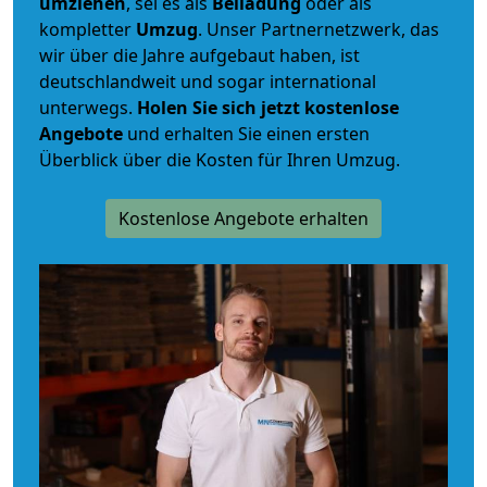
umziehen
, sei es als
Beiladung
oder als
kompletter
Umzug
. Unser Partnernetzwerk, das
wir über die Jahre aufgebaut haben, ist
deutschlandweit und sogar international
unterwegs.
Holen Sie sich jetzt kostenlose
Angebote
und erhalten Sie einen ersten
Überblick über die Kosten für Ihren Umzug.
Kostenlose Angebote erhalten