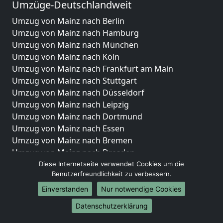
Umzüge-Deutschlandweit
Umzug von Mainz nach Berlin
Umzug von Mainz nach Hamburg
Umzug von Mainz nach München
Umzug von Mainz nach Köln
Umzug von Mainz nach Frankfurt am Main
Umzug von Mainz nach Stuttgart
Umzug von Mainz nach Düsseldorf
Umzug von Mainz nach Leipzig
Umzug von Mainz nach Dortmund
Umzug von Mainz nach Essen
Umzug von Mainz nach Bremen
Umzug von Mainz nach Dresden
Umzug von Mainz nach Hannover
Diese Internetseite verwendet Cookies um die
Benutzerfreundlichkeit zu verbessern.
Umzug von Mainz nach Nürnberg
Umzug von Mainz nach Duisburg
Einverstanden
Nur notwendige Cookies
Umzug von Mainz nach Bochum
Datenschutzerklärung
Umzug von Mainz nach Wuppertal