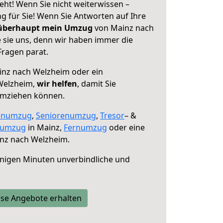
ht! Wenn Sie nicht weiterwissen –
ng für Sie! Wenn Sie Antworten auf Ihre
 überhaupt mein Umzug
von Mainz nach
 sie uns, denn wir haben immer die
Fragen parat.
nz nach Welzheim oder ein
Welzheim,
wir helfen
, damit Sie
umziehen können.
enumzug
,
Seniorenumzug
,
Tresor
– &
numzug
in Mainz,
Fernumzug
oder eine
nz nach Welzheim.
nigen Minuten unverbindliche und
se Angebote erhalten