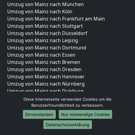
Umzug von Mainz nach München
Umzug von Mainz nach Köln
Umzug von Mainz nach Frankfurt am Main
Umzug von Mainz nach Stuttgart
Umzug von Mainz nach Düsseldorf
Umzug von Mainz nach Leipzig
Umzug von Mainz nach Dortmund
Umzug von Mainz nach Essen
Umzug von Mainz nach Bremen
Umzug von Mainz nach Dresden
Umzug von Mainz nach Hannover
Umzug von Mainz nach Nürnberg
Umzug von Mainz nach Duisburg
Umzug von Mainz nach Bochum
Diese Internetseite verwendet Cookies um die
Umzug von Mainz nach Wuppertal
Benutzerfreundlichkeit zu verbessern.
Umzug von Mainz nach Bielefeld
Einverstanden
Nur notwendige Cookies
Umzug von Mainz nach Bonn
Datenschutzerklärung
Umzug von Mainz nach Münster