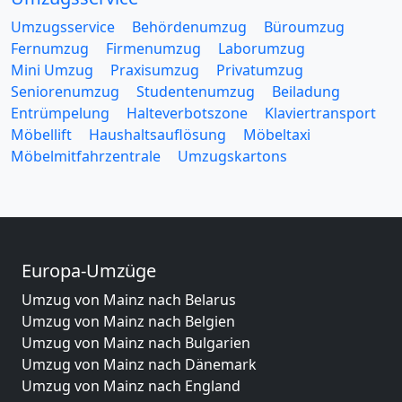
Umzugsservice
Behördenumzug
Büroumzug
Fernumzug
Firmenumzug
Laborumzug
Mini Umzug
Praxisumzug
Privatumzug
Seniorenumzug
Studentenumzug
Beiladung
Entrümpelung
Halteverbotszone
Klaviertransport
Möbellift
Haushaltsauflösung
Möbeltaxi
Möbelmitfahrzentrale
Umzugskartons
Europa-Umzüge
Umzug von Mainz nach Belarus
Umzug von Mainz nach Belgien
Umzug von Mainz nach Bulgarien
Umzug von Mainz nach Dänemark
Umzug von Mainz nach England