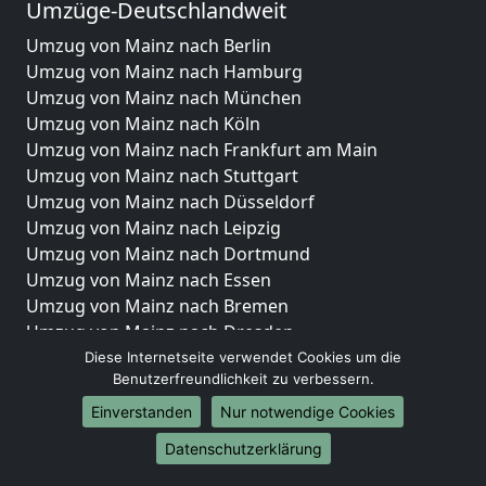
Umzüge-Deutschlandweit
Umzug von Mainz nach Berlin
Umzug von Mainz nach Hamburg
Umzug von Mainz nach München
Umzug von Mainz nach Köln
Umzug von Mainz nach Frankfurt am Main
Umzug von Mainz nach Stuttgart
Umzug von Mainz nach Düsseldorf
Umzug von Mainz nach Leipzig
Umzug von Mainz nach Dortmund
Umzug von Mainz nach Essen
Umzug von Mainz nach Bremen
Umzug von Mainz nach Dresden
Umzug von Mainz nach Hannover
Diese Internetseite verwendet Cookies um die
Benutzerfreundlichkeit zu verbessern.
Umzug von Mainz nach Nürnberg
Umzug von Mainz nach Duisburg
Einverstanden
Nur notwendige Cookies
Umzug von Mainz nach Bochum
Datenschutzerklärung
Umzug von Mainz nach Wuppertal