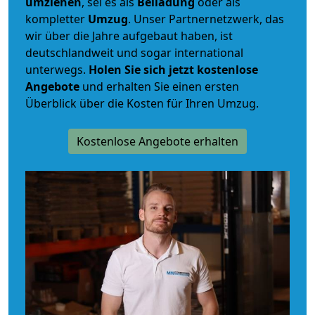
umziehen
, sei es als
Beiladung
oder als
kompletter
Umzug
. Unser Partnernetzwerk, das
wir über die Jahre aufgebaut haben, ist
deutschlandweit und sogar international
unterwegs.
Holen Sie sich jetzt kostenlose
Angebote
und erhalten Sie einen ersten
Überblick über die Kosten für Ihren Umzug.
Kostenlose Angebote erhalten