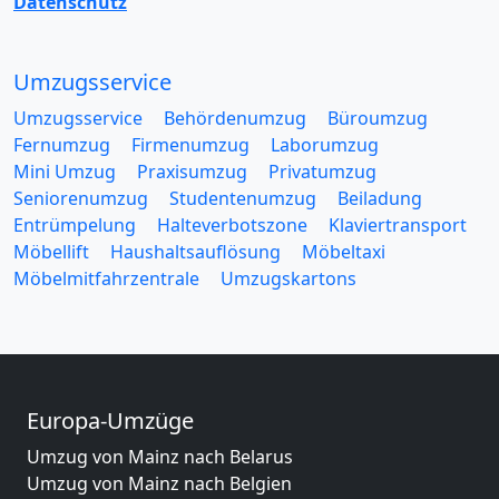
Datenschutz
Umzugsservice
Umzugsservice
Behördenumzug
Büroumzug
Fernumzug
Firmenumzug
Laborumzug
Mini Umzug
Praxisumzug
Privatumzug
Seniorenumzug
Studentenumzug
Beiladung
Entrümpelung
Halteverbotszone
Klaviertransport
Möbellift
Haushaltsauflösung
Möbeltaxi
Möbelmitfahrzentrale
Umzugskartons
Europa-Umzüge
Umzug von Mainz nach Belarus
Umzug von Mainz nach Belgien