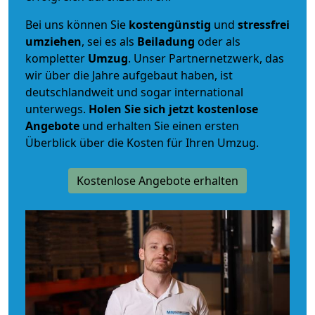
Bei uns können Sie
kostengünstig
und
stressfrei
umziehen
, sei es als
Beiladung
oder als
kompletter
Umzug
. Unser Partnernetzwerk, das
wir über die Jahre aufgebaut haben, ist
deutschlandweit und sogar international
unterwegs.
Holen Sie sich jetzt kostenlose
Angebote
und erhalten Sie einen ersten
Überblick über die Kosten für Ihren Umzug.
Kostenlose Angebote erhalten