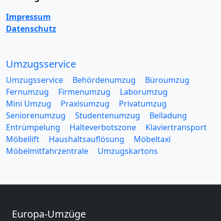
Impressum
Datenschutz
Umzugsservice
Umzugsservice
Behördenumzug
Büroumzug
Fernumzug
Firmenumzug
Laborumzug
Mini Umzug
Praxisumzug
Privatumzug
Seniorenumzug
Studentenumzug
Beiladung
Entrümpelung
Halteverbotszone
Klaviertransport
Möbellift
Haushaltsauflösung
Möbeltaxi
Möbelmitfahrzentrale
Umzugskartons
Europa-Umzüge