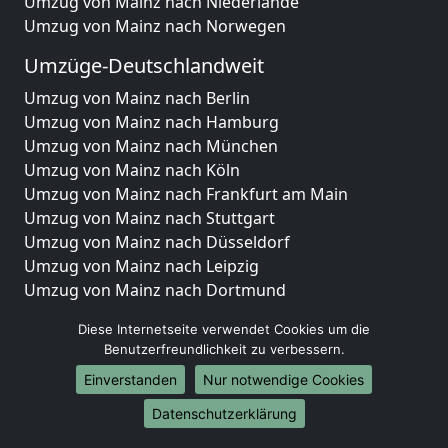
Umzug von Mainz nach Niederlande
Umzug von Mainz nach Norwegen
Umzüge-Deutschlandweit
Umzug von Mainz nach Berlin
Umzug von Mainz nach Hamburg
Umzug von Mainz nach München
Umzug von Mainz nach Köln
Umzug von Mainz nach Frankfurt am Main
Umzug von Mainz nach Stuttgart
Umzug von Mainz nach Düsseldorf
Umzug von Mainz nach Leipzig
Umzug von Mainz nach Dortmund
Umzug von Mainz nach Essen
Diese Internetseite verwendet Cookies um die
Umzug von Mainz nach Bremen
Benutzerfreundlichkeit zu verbessern.
Umzug von Mainz nach Dresden
Einverstanden
Nur notwendige Cookies
Umzug von Mainz nach Hannover
Umzug von Mainz nach Nürnberg
Datenschutzerklärung
Umzug von Mainz nach Duisburg