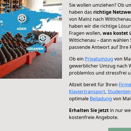
Sie wollen umziehen? Ob um
haben das
richtige Netzw
von Mainz nach Wittichenau
haben wir die richtige Lösu
Fragen wollen,
was kostet
Wittichenau – dann wählen 
passende Antwort auf Ihre 
Ob ein
Privatumzug
von Mai
gewerblicher Umzug nach W
problemlos und stressfrei 
Allzeit bereit für Ihren
Firm
Klaviertransport
,
Studente
optimale
Beiladung
von Mai
Erhalten Sie jetzt
in nur we
kostenfreie Angebote.