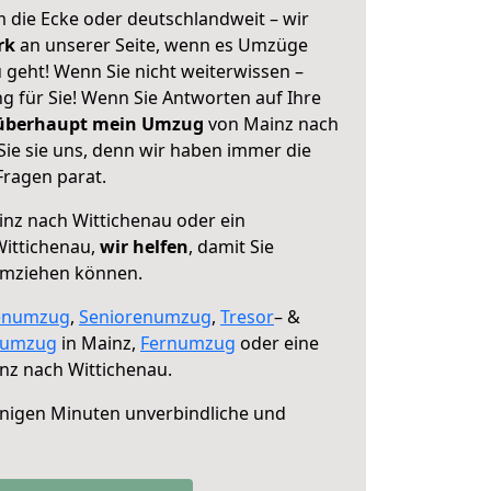
 die Ecke oder deutschlandweit – wir
erk
an unserer Seite, wenn es Umzüge
 geht! Wenn Sie nicht weiterwissen –
ng für Sie! Wenn Sie Antworten auf Ihre
 überhaupt mein Umzug
von Mainz nach
Sie sie uns, denn wir haben immer die
Fragen parat.
nz nach Wittichenau oder ein
ittichenau,
wir helfen
, damit Sie
umziehen können.
enumzug
,
Seniorenumzug
,
Tresor
– &
numzug
in Mainz,
Fernumzug
oder eine
nz nach Wittichenau.
nigen Minuten unverbindliche und