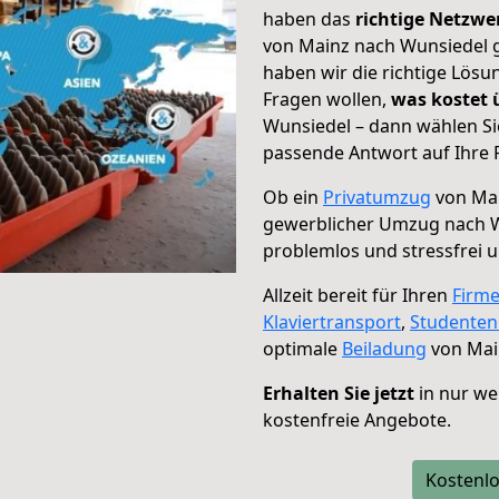
haben das
richtige Netzw
von Mainz nach Wunsiedel g
haben wir die richtige Lösu
Fragen wollen,
was kostet
Wunsiedel – dann wählen Si
passende Antwort auf Ihre 
Ob ein
Privatumzug
von Mai
gewerblicher Umzug nach 
problemlos und stressfrei 
Allzeit bereit für Ihren
Firm
Klaviertransport
,
Studente
optimale
Beiladung
von Mai
Erhalten Sie jetzt
in nur we
kostenfreie Angebote.
Kostenlo