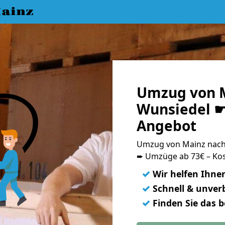
ainz
Umzug von 
Wunsiedel ☛ 
Angebot
Umzug von Mainz nach
➨ Umzüge ab 73€ – Kos
✓
Wir helfen Ihne
✓
Schnell & unverb
✓
Finden Sie das 