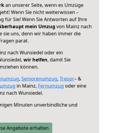
erk
an unserer Seite, wenn es Umzüge
eht! Wenn Sie nicht weiterwissen –
ng für Sie! Wenn Sie Antworten auf Ihre
 überhaupt mein Umzug
von Mainz nach
e sie uns, denn wir haben immer die
Fragen parat.
nz nach Wunsiedel oder ein
Wunsiedel,
wir helfen
, damit Sie
umziehen können.
enumzug
,
Seniorenumzug
,
Tresor
– &
numzug
in Mainz,
Fernumzug
oder eine
nz nach Wunsiedel.
nigen Minuten unverbindliche und
se Angebote erhalten