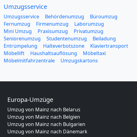
Umzugsservice
Umzugsservice
Behördenumzug
Büroumzug
Fernumzug
Firmenumzug
Laborumzug
Mini Umzug
Praxisumzug
Privatumzug
Seniorenumzug
Studentenumzug
Beiladung
Entrümpelung
Halteverbotszone
Klaviertransport
Möbellift
Haushaltsauflösung
Möbeltaxi
Möbelmitfahrzentrale
Umzugskartons
Europa-Umzüge
Umzug von Mainz nach Belarus
Umzug von Mainz nach Belgien
Umzug von Mainz nach Bulgarien
Umzug von Mainz nach Dänemark