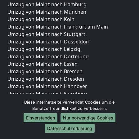
Umzug von Mainz nach Hamburg
Umzug von Mainz nach München
Umzug von Mainz nach Köln
Umzug von Mainz nach Frankfurt am Main
Umzug von Mainz nach Stuttgart
Umzug von Mainz nach Düsseldorf
Umzug von Mainz nach Leipzig
Umzug von Mainz nach Dortmund
Umzug von Mainz nach Essen
Umzug von Mainz nach Bremen
Umzug von Mainz nach Dresden
Umzug von Mainz nach Hannover
Umzug von Mainz nach Nürnberg
Umzug von Mainz nach Duisburg
Diese Internetseite verwendet Cookies um die
Umzug von Mainz nach Bochum
Benutzerfreundlichkeit zu verbessern.
Umzug von Mainz nach Wuppertal
Einverstanden
Nur notwendige Cookies
Umzug von Mainz nach Bielefeld
Datenschutzerklärung
Umzug von Mainz nach Bonn
Umzug von Mainz nach Münster