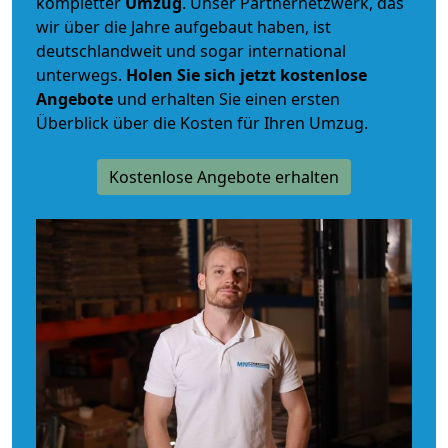
kompletter
Umzug
. Unser Partnernetzwerk, das
wir über die Jahre aufgebaut haben, ist
deutschlandweit und sogar international
unterwegs.
Holen Sie sich jetzt kostenlose
Angebote
und erhalten Sie einen ersten
Überblick über die Kosten für Ihren Umzug.
Kostenlose Angebote erhalten