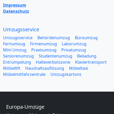
Impressum
Datenschutz
Umzugsservice
Umzugsservice
Behördenumzug
Büroumzug
Fernumzug
Firmenumzug
Laborumzug
Mini Umzug
Praxisumzug
Privatumzug
Seniorenumzug
Studentenumzug
Beiladung
Entrümpelung
Halteverbotszone
Klaviertransport
Möbellift
Haushaltsauflösung
Möbeltaxi
Möbelmitfahrzentrale
Umzugskartons
Europa-Umzüge