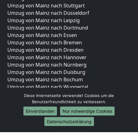
Umzug von Mainz nach Stuttgart
Umzug von Mainz nach Düsseldorf
Umzug von Mainz nach Leipzig
Umzug von Mainz nach Dortmund
Umzug von Mainz nach Essen
Umzug von Mainz nach Bremen
Umzug von Mainz nach Dresden
Umzug von Mainz nach Hannover
Umzug von Mainz nach Nürnberg
Umzug von Mainz nach Duisburg
Umzug von Mainz nach Bochum
Umzug von Mainz nach Wuppertal
Umzug von Mainz nach Bielefeld
Diese Internetseite verwendet Cookies um die
Umzug von Mainz nach Bonn
Benutzerfreundlichkeit zu verbessern.
Umzug von Mainz nach Münster
Einverstanden
Nur notwendige Cookies
Internationale-Umzüge
Datenschutzerklärung
Umzug von Mainz nach Brasilien