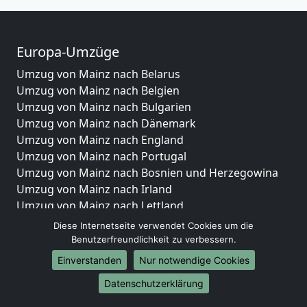
Europa-Umzüge
Umzug von Mainz nach Belarus
Umzug von Mainz nach Belgien
Umzug von Mainz nach Bulgarien
Umzug von Mainz nach Dänemark
Umzug von Mainz nach England
Umzug von Mainz nach Portugal
Umzug von Mainz nach Bosnien und Herzegowina
Umzug von Mainz nach Irland
Umzug von Mainz nach Lettland
Umzug von Mainz nach Zypern
Diese Internetseite verwendet Cookies um die
Umzug von Mainz nach Kroatien
Benutzerfreundlichkeit zu verbessern.
Umzug von Mainz nach Estland
Einverstanden
Nur notwendige Cookies
Umzug von Mainz nach Finnland
Datenschutzerklärung
Umzug von Mainz nach Frankreich
Umzug von Mainz nach Griechenland