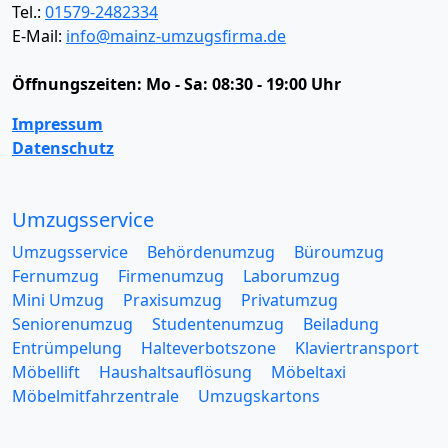
Tel.:
01579-2482334
E-Mail:
info@mainz-umzugsfirma.de
Öffnungszeiten:
Mo - Sa: 08:30 - 19:00 Uhr
Impressum
Datenschutz
Umzugsservice
Umzugsservice
Behördenumzug
Büroumzug
Fernumzug
Firmenumzug
Laborumzug
Mini Umzug
Praxisumzug
Privatumzug
Seniorenumzug
Studentenumzug
Beiladung
Entrümpelung
Halteverbotszone
Klaviertransport
Möbellift
Haushaltsauflösung
Möbeltaxi
Möbelmitfahrzentrale
Umzugskartons