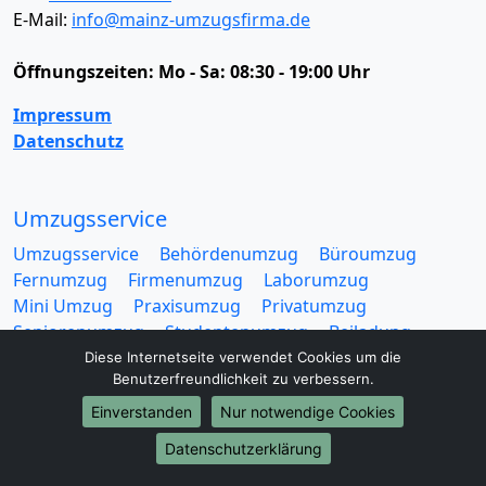
E-Mail:
info@mainz-umzugsfirma.de
Öffnungszeiten:
Mo - Sa: 08:30 - 19:00 Uhr
Impressum
Datenschutz
Umzugsservice
Umzugsservice
Behördenumzug
Büroumzug
Fernumzug
Firmenumzug
Laborumzug
Mini Umzug
Praxisumzug
Privatumzug
Seniorenumzug
Studentenumzug
Beiladung
Entrümpelung
Halteverbotszone
Klaviertransport
Diese Internetseite verwendet Cookies um die
Benutzerfreundlichkeit zu verbessern.
Möbellift
Haushaltsauflösung
Möbeltaxi
Möbelmitfahrzentrale
Umzugskartons
Einverstanden
Nur notwendige Cookies
Datenschutzerklärung