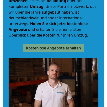
umziehen
, sei es als
Beiladung
oder als
kompletter
Umzug
. Unser Partnernetzwerk, das
wir über die Jahre aufgebaut haben, ist
deutschlandweit und sogar international
unterwegs.
Holen Sie sich jetzt kostenlose
Angebote
und erhalten Sie einen ersten
Überblick über die Kosten für Ihren Umzug.
Kostenlose Angebote erhalten