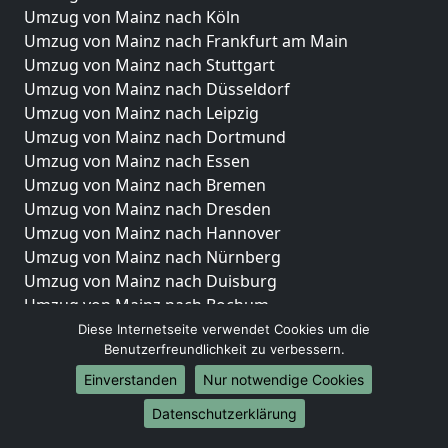
Umzug von Mainz nach Köln
Umzug von Mainz nach Frankfurt am Main
Umzug von Mainz nach Stuttgart
Umzug von Mainz nach Düsseldorf
Umzug von Mainz nach Leipzig
Umzug von Mainz nach Dortmund
Umzug von Mainz nach Essen
Umzug von Mainz nach Bremen
Umzug von Mainz nach Dresden
Umzug von Mainz nach Hannover
Umzug von Mainz nach Nürnberg
Umzug von Mainz nach Duisburg
Umzug von Mainz nach Bochum
Umzug von Mainz nach Wuppertal
Diese Internetseite verwendet Cookies um die
Benutzerfreundlichkeit zu verbessern.
Umzug von Mainz nach Bielefeld
Umzug von Mainz nach Bonn
Einverstanden
Nur notwendige Cookies
Umzug von Mainz nach Münster
Datenschutzerklärung
Internationale-Umzüge