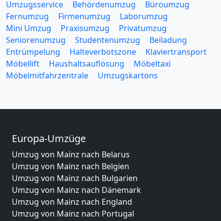
Umzugsservice
Behördenumzug
Büroumzug
Fernumzug
Firmenumzug
Laborumzug
Mini Umzug
Praxisumzug
Privatumzug
Seniorenumzug
Studentenumzug
Beiladung
Entrümpelung
Halteverbotszone
Klaviertransport
Möbellift
Haushaltsauflösung
Möbeltaxi
Möbelmitfahrzentrale
Umzugskartons
Europa-Umzüge
Umzug von Mainz nach Belarus
Umzug von Mainz nach Belgien
Umzug von Mainz nach Bulgarien
Umzug von Mainz nach Dänemark
Umzug von Mainz nach England
Umzug von Mainz nach Portugal