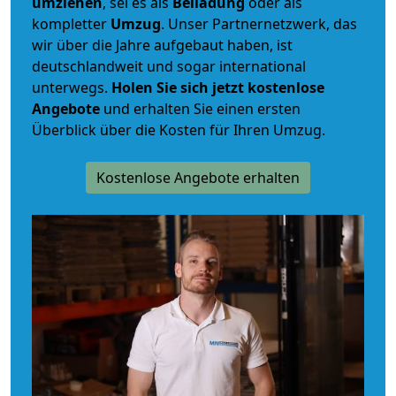
umziehen
, sei es als
Beiladung
oder als
kompletter
Umzug
. Unser Partnernetzwerk, das
wir über die Jahre aufgebaut haben, ist
deutschlandweit und sogar international
unterwegs.
Holen Sie sich jetzt kostenlose
Angebote
und erhalten Sie einen ersten
Überblick über die Kosten für Ihren Umzug.
Kostenlose Angebote erhalten