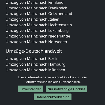
Umzug von Mainz nach Finnland
Umzug von Mainz nach Frankreich
Umzug von Mainz nach Griechenland
Umzug von Mainz nach Italien
Umzug von Mainz nach Liechtenstein
Umzug von Mainz nach Luxemburg
Umzug von Mainz nach Niederlande
Umzug von Mainz nach Norwegen
Umzüge-Deutschlandweit
Umzug von Mainz nach Berlin
Umzug von Mainz nach Hamburg
Umzug von Mainz nach München
Umzug von Mainz nach Köln
Diese Internetseite verwendet Cookies um die
Umzug von Mainz nach Frankfurt am Main
Benutzerfreundlichkeit zu verbessern.
Umzug von Mainz nach Stuttgart
Einverstanden
Nur notwendige Cookies
Umzug von Mainz nach Düsseldorf
Datenschutzerklärung
Umzug von Mainz nach Leipzig
Umzug von Mainz nach Dortmund