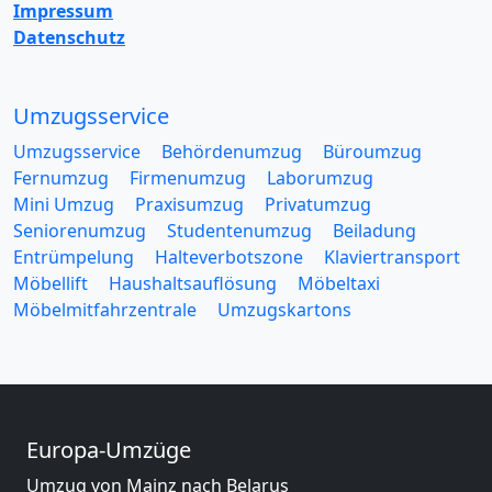
Impressum
Datenschutz
Umzugsservice
Umzugsservice
Behördenumzug
Büroumzug
Fernumzug
Firmenumzug
Laborumzug
Mini Umzug
Praxisumzug
Privatumzug
Seniorenumzug
Studentenumzug
Beiladung
Entrümpelung
Halteverbotszone
Klaviertransport
Möbellift
Haushaltsauflösung
Möbeltaxi
Möbelmitfahrzentrale
Umzugskartons
Europa-Umzüge
Umzug von Mainz nach Belarus