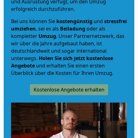
und Ausrüstung verfügt, um den Umzug
erfolgreich durchzuführen.
Bei uns können Sie
kostengünstig
und
stressfrei
umziehen
, sei es als
Beiladung
oder als
kompletter
Umzug
. Unser Partnernetzwerk, das
wir über die Jahre aufgebaut haben, ist
deutschlandweit und sogar international
unterwegs.
Holen Sie sich jetzt kostenlose
Angebote
und erhalten Sie einen ersten
Überblick über die Kosten für Ihren Umzug.
Kostenlose Angebote erhalten