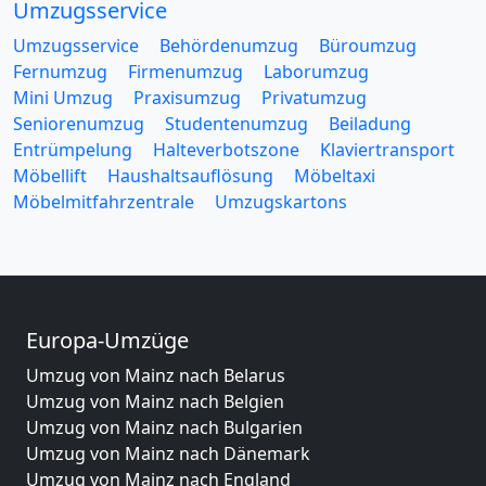
Umzugsservice
Umzugsservice
Behördenumzug
Büroumzug
Fernumzug
Firmenumzug
Laborumzug
Mini Umzug
Praxisumzug
Privatumzug
Seniorenumzug
Studentenumzug
Beiladung
Entrümpelung
Halteverbotszone
Klaviertransport
Möbellift
Haushaltsauflösung
Möbeltaxi
Möbelmitfahrzentrale
Umzugskartons
Europa-Umzüge
Umzug von Mainz nach Belarus
Umzug von Mainz nach Belgien
Umzug von Mainz nach Bulgarien
Umzug von Mainz nach Dänemark
Umzug von Mainz nach England