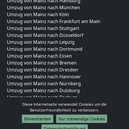
Umzug von Mainz nach Hamburg
Umzug von Mainz nach München
Umzug von Mainz nach Köln
Umzug von Mainz nach Frankfurt am Main
Umzug von Mainz nach Stuttgart
Umzug von Mainz nach Düsseldorf
Umzug von Mainz nach Leipzig
Umzug von Mainz nach Dortmund
Umzug von Mainz nach Essen
Umzug von Mainz nach Bremen
Umzug von Mainz nach Dresden
Umzug von Mainz nach Hannover
Umzug von Mainz nach Nürnberg
Umzug von Mainz nach Duisburg
Umzug von Mainz nach Bochum
Umzug von Mainz nach Wuppertal
Diese Internetseite verwendet Cookies um die
Benutzerfreundlichkeit zu verbessern.
Umzug von Mainz nach Bielefeld
Umzug von Mainz nach Bonn
Einverstanden
Nur notwendige Cookies
Umzug von Mainz nach Münster
Datenschutzerklärung