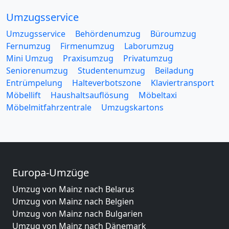
Umzugsservice
Umzugsservice
Behördenumzug
Büroumzug
Fernumzug
Firmenumzug
Laborumzug
Mini Umzug
Praxisumzug
Privatumzug
Seniorenumzug
Studentenumzug
Beiladung
Entrümpelung
Halteverbotszone
Klaviertransport
Möbellift
Haushaltsauflösung
Möbeltaxi
Möbelmitfahrzentrale
Umzugskartons
Europa-Umzüge
Umzug von Mainz nach Belarus
Umzug von Mainz nach Belgien
Umzug von Mainz nach Bulgarien
Umzug von Mainz nach Dänemark