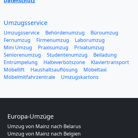
Datenschutz
Umzugsservice
Umzugsservice
Behördenumzug
Büroumzug
Fernumzug
Firmenumzug
Laborumzug
Mini Umzug
Praxisumzug
Privatumzug
Seniorenumzug
Studentenumzug
Beiladung
Entrümpelung
Halteverbotszone
Klaviertransport
Möbellift
Haushaltsauflösung
Möbeltaxi
Möbelmitfahrzentrale
Umzugskartons
Europa-Umzüge
Umzug von Mainz nach Belarus
Umzug von Mainz nach Belgien