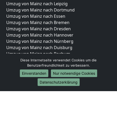
Umzug von Mainz nach Leipzig
Umzug von Mainz nach Dortmund
Umzug von Mainz nach Essen
Umzug von Mainz nach Bremen
Umzug von Mainz nach Dresden
Umzug von Mainz nach Hannover
Umzug von Mainz nach Nürnberg
Umzug von Mainz nach Duisburg
Umzug von Mainz nach Bochum
Umzug von Mainz nach Wuppertal
Diese Internetseite verwendet Cookies um die
Benutzerfreundlichkeit zu verbessern.
Umzug von Mainz nach Bielefeld
Umzug von Mainz nach Bonn
Einverstanden
Nur notwendige Cookies
Umzug von Mainz nach Münster
Datenschutzerklärung
Internationale-Umzüge
Umzug von Mainz nach Brasilien
Umzug von Mainz nach Brunei Darussalam
Umzug von Mainz nach Burkina Faso
Umzug von Mainz nach Burundi