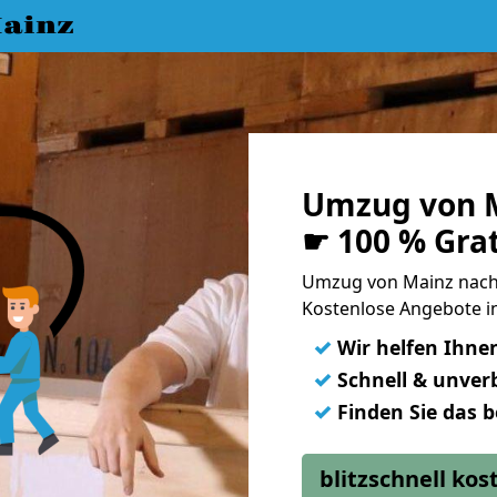
ainz
Umzug von M
☛ 100 % Gra
Umzug von Mainz nach
Kostenlose Angebote i
✓
Wir helfen Ihne
✓
Schnell & unverb
✓
Finden Sie das 
blitzschnell ko