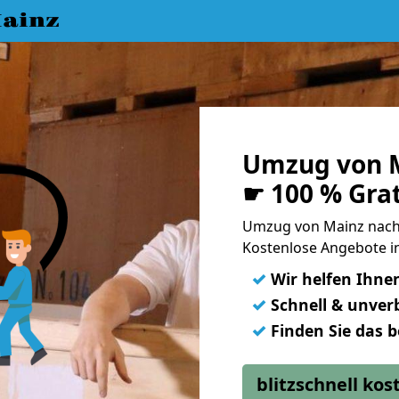
ainz
Umzug von 
☛ 100 % Gra
Umzug von Mainz nach
Kostenlose Angebote i
✓
Wir helfen Ihne
✓
Schnell & unverb
✓
Finden Sie das 
blitzschnell ko