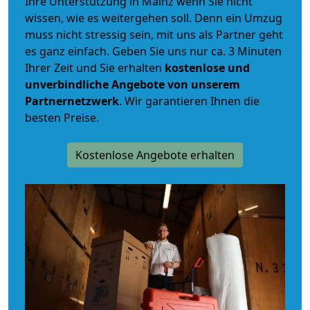
Ihre Unterstützung in Mainz wenn Sie nicht
wissen, wie es weitergehen soll. Denn ein Umzug
muss nicht stressig sein, mit uns als Partner geht
es ganz einfach. Geben Sie uns nur ca. 3 Minuten
Ihrer Zeit und Sie erhalten
kostenlose und
unverbindliche
Angebote von unserem
Partnernetzwerk
. Wir garantieren Ihnen die
besten Preise.
Kostenlose Angebote erhalten