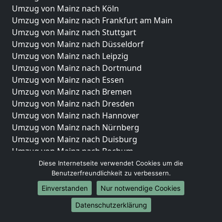
Umzug von Mainz nach Köln
Umzug von Mainz nach Frankfurt am Main
Umzug von Mainz nach Stuttgart
Umzug von Mainz nach Düsseldorf
Umzug von Mainz nach Leipzig
Umzug von Mainz nach Dortmund
Umzug von Mainz nach Essen
Umzug von Mainz nach Bremen
Umzug von Mainz nach Dresden
Umzug von Mainz nach Hannover
Umzug von Mainz nach Nürnberg
Umzug von Mainz nach Duisburg
Umzug von Mainz nach Bochum
Umzug von Mainz nach Wuppertal
Diese Internetseite verwendet Cookies um die
Benutzerfreundlichkeit zu verbessern.
Umzug von Mainz nach Bielefeld
Umzug von Mainz nach Bonn
Einverstanden
Nur notwendige Cookies
Umzug von Mainz nach Münster
Datenschutzerklärung
Internationale-Umzüge