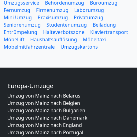
Umzugsservice
Behördenumzug
Büroumzug
Fernumzug
Firmenumzug
Laborumzug
Mini Umzug
Praxisumzug
Privatumzug
Seniorenumzug
Studentenumzug
Beiladung
Entrümpelung
Halteverbotszone
Klaviertransport
Möbellift
Haushaltsauflösung
Möbeltaxi
Möbelmitfahrzentrale
Umzugskartons
Europa-Umzüge
Umzug von Mainz nach Belarus
Umzug von Mainz nach Belgien
Umzug von Mainz nach Bulgarien
Umzug von Mainz nach Dänemark
Umzug von Mainz nach England
Umzug von Mainz nach Portugal