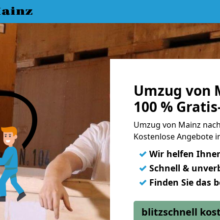
ainz
Umzug von M
100 % Grati
Umzug von Mainz nach
Kostenlose Angebote i
✓
Wir helfen Ihne
✓
Schnell & unverb
✓
Finden Sie das 
blitzschnell ko