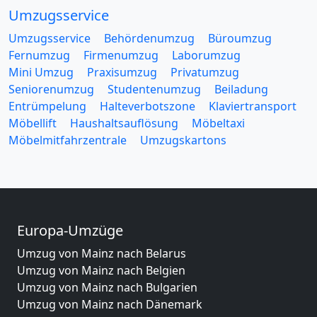
Umzugsservice
Umzugsservice
Behördenumzug
Büroumzug
Fernumzug
Firmenumzug
Laborumzug
Mini Umzug
Praxisumzug
Privatumzug
Seniorenumzug
Studentenumzug
Beiladung
Entrümpelung
Halteverbotszone
Klaviertransport
Möbellift
Haushaltsauflösung
Möbeltaxi
Möbelmitfahrzentrale
Umzugskartons
Europa-Umzüge
Umzug von Mainz nach Belarus
Umzug von Mainz nach Belgien
Umzug von Mainz nach Bulgarien
Umzug von Mainz nach Dänemark