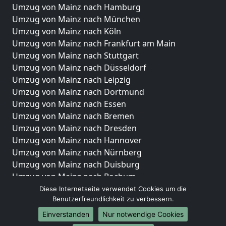
Umzug von Mainz nach Hamburg
Umzug von Mainz nach München
Umzug von Mainz nach Köln
Umzug von Mainz nach Frankfurt am Main
Umzug von Mainz nach Stuttgart
Umzug von Mainz nach Düsseldorf
Umzug von Mainz nach Leipzig
Umzug von Mainz nach Dortmund
Umzug von Mainz nach Essen
Umzug von Mainz nach Bremen
Umzug von Mainz nach Dresden
Umzug von Mainz nach Hannover
Umzug von Mainz nach Nürnberg
Umzug von Mainz nach Duisburg
Umzug von Mainz nach Bochum
Umzug von Mainz nach Wuppertal
Diese Internetseite verwendet Cookies um die
Benutzerfreundlichkeit zu verbessern.
Umzug von Mainz nach Bielefeld
Umzug von Mainz nach Bonn
Einverstanden
Nur notwendige Cookies
Umzug von Mainz nach Münster