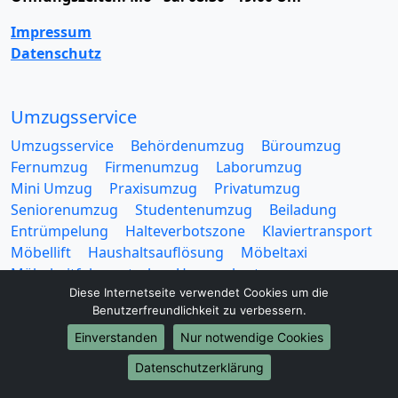
Impressum
Datenschutz
Umzugsservice
Umzugsservice
Behördenumzug
Büroumzug
Fernumzug
Firmenumzug
Laborumzug
Mini Umzug
Praxisumzug
Privatumzug
Seniorenumzug
Studentenumzug
Beiladung
Entrümpelung
Halteverbotszone
Klaviertransport
Möbellift
Haushaltsauflösung
Möbeltaxi
Möbelmitfahrzentrale
Umzugskartons
Diese Internetseite verwendet Cookies um die
Benutzerfreundlichkeit zu verbessern.
Einverstanden
Nur notwendige Cookies
Datenschutzerklärung
Europa-Umzüge