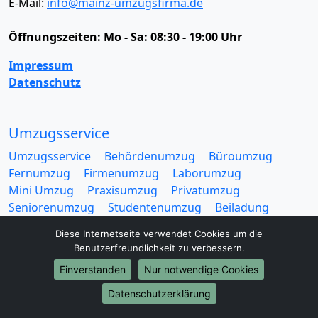
E-Mail:
info@mainz-umzugsfirma.de
Öffnungszeiten:
Mo - Sa: 08:30 - 19:00 Uhr
Impressum
Datenschutz
Umzugsservice
Umzugsservice
Behördenumzug
Büroumzug
Fernumzug
Firmenumzug
Laborumzug
Mini Umzug
Praxisumzug
Privatumzug
Seniorenumzug
Studentenumzug
Beiladung
Entrümpelung
Halteverbotszone
Klaviertransport
Diese Internetseite verwendet Cookies um die
Möbellift
Haushaltsauflösung
Möbeltaxi
Benutzerfreundlichkeit zu verbessern.
Möbelmitfahrzentrale
Umzugskartons
Einverstanden
Nur notwendige Cookies
Datenschutzerklärung