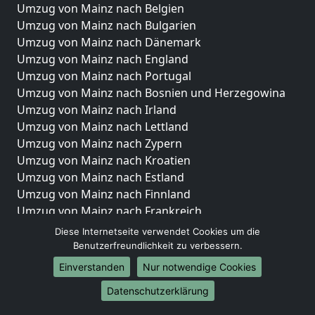
Umzug von Mainz nach Belgien
Umzug von Mainz nach Bulgarien
Umzug von Mainz nach Dänemark
Umzug von Mainz nach England
Umzug von Mainz nach Portugal
Umzug von Mainz nach Bosnien und Herzegowina
Umzug von Mainz nach Irland
Umzug von Mainz nach Lettland
Umzug von Mainz nach Zypern
Umzug von Mainz nach Kroatien
Umzug von Mainz nach Estland
Umzug von Mainz nach Finnland
Umzug von Mainz nach Frankreich
Umzug von Mainz nach Griechenland
Diese Internetseite verwendet Cookies um die
Umzug von Mainz nach Italien
Benutzerfreundlichkeit zu verbessern.
Umzug von Mainz nach Liechtenstein
Einverstanden
Nur notwendige Cookies
Umzug von Mainz nach Luxemburg
Datenschutzerklärung
Umzug von Mainz nach Niederlande
Umzug von Mainz nach Norwegen