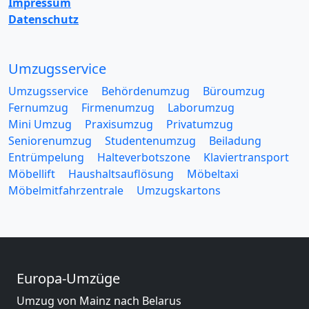
Impressum
Datenschutz
Umzugsservice
Umzugsservice
Behördenumzug
Büroumzug
Fernumzug
Firmenumzug
Laborumzug
Mini Umzug
Praxisumzug
Privatumzug
Seniorenumzug
Studentenumzug
Beiladung
Entrümpelung
Halteverbotszone
Klaviertransport
Möbellift
Haushaltsauflösung
Möbeltaxi
Möbelmitfahrzentrale
Umzugskartons
Europa-Umzüge
Umzug von Mainz nach Belarus