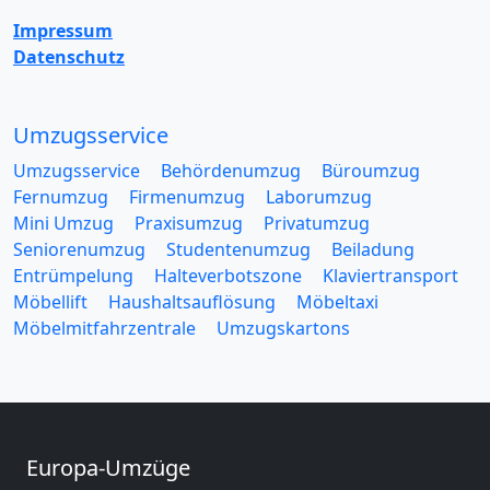
Impressum
Datenschutz
Umzugsservice
Umzugsservice
Behördenumzug
Büroumzug
Fernumzug
Firmenumzug
Laborumzug
Mini Umzug
Praxisumzug
Privatumzug
Seniorenumzug
Studentenumzug
Beiladung
Entrümpelung
Halteverbotszone
Klaviertransport
Möbellift
Haushaltsauflösung
Möbeltaxi
Möbelmitfahrzentrale
Umzugskartons
Europa-Umzüge