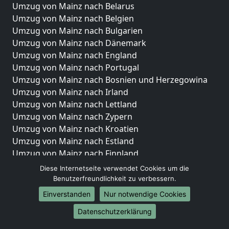
Umzug von Mainz nach Belarus
Umzug von Mainz nach Belgien
Umzug von Mainz nach Bulgarien
Umzug von Mainz nach Dänemark
Umzug von Mainz nach England
Umzug von Mainz nach Portugal
Umzug von Mainz nach Bosnien und Herzegowina
Umzug von Mainz nach Irland
Umzug von Mainz nach Lettland
Umzug von Mainz nach Zypern
Umzug von Mainz nach Kroatien
Umzug von Mainz nach Estland
Umzug von Mainz nach Finnland
Umzug von Mainz nach Frankreich
Diese Internetseite verwendet Cookies um die
Umzug von Mainz nach Griechenland
Benutzerfreundlichkeit zu verbessern.
Umzug von Mainz nach Italien
Einverstanden
Nur notwendige Cookies
Umzug von Mainz nach Liechtenstein
Datenschutzerklärung
Umzug von Mainz nach Luxemburg
Umzug von Mainz nach Niederlande