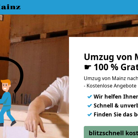
ainz
Umzug von M
☛ 100 % Gra
Umzug von Mainz nach
- Kostenlose Angebote
✓
Wir helfen Ihne
✓
Schnell & unverb
✓
Finden Sie das 
blitzschnell ko