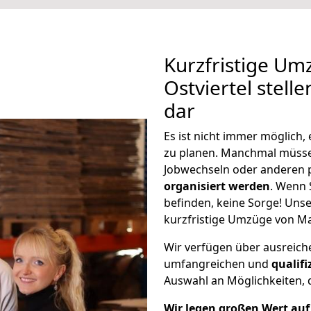
Kurzfristige Um
Ostviertel stell
dar
Es ist nicht immer möglich
zu planen. Manchmal müsse
Jobwechseln oder anderen 
organisiert werden
. Wenn S
befinden, keine Sorge! Unser
kurzfristige Umzüge von Mai
Wir verfügen über ausreic
umfangreichen und
qualif
Auswahl an Möglichkeiten, d
Wir legen großen Wert auf 