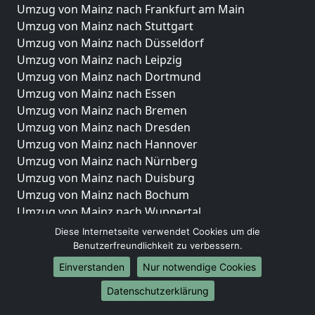
Umzug von Mainz nach Frankfurt am Main
Umzug von Mainz nach Stuttgart
Umzug von Mainz nach Düsseldorf
Umzug von Mainz nach Leipzig
Umzug von Mainz nach Dortmund
Umzug von Mainz nach Essen
Umzug von Mainz nach Bremen
Umzug von Mainz nach Dresden
Umzug von Mainz nach Hannover
Umzug von Mainz nach Nürnberg
Umzug von Mainz nach Duisburg
Umzug von Mainz nach Bochum
Umzug von Mainz nach Wuppertal
Umzug von Mainz nach Bielefeld
Diese Internetseite verwendet Cookies um die
Umzug von Mainz nach Bonn
Benutzerfreundlichkeit zu verbessern.
Umzug von Mainz nach Münster
Einverstanden
Nur notwendige Cookies
Internationale-Umzüge
Datenschutzerklärung
Umzug von Mainz nach Brasilien