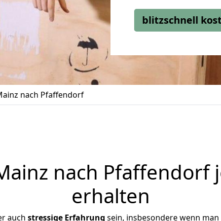
blitzschnell ko
ainz nach Pfaffendorf
ainz nach Pfaffendorf j
erhalten
er auch
stressige
Erfahrung
sein, insbesondere wenn man 