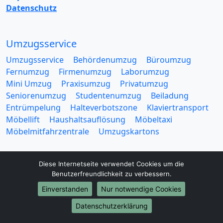
Datenschutz
Umzugsservice
Umzugsservice
Behördenumzug
Büroumzug
Fernumzug
Firmenumzug
Laborumzug
Mini Umzug
Praxisumzug
Privatumzug
Seniorenumzug
Studentenumzug
Beiladung
Entrümpelung
Halteverbotszone
Klaviertransport
Möbellift
Haushaltsauflösung
Möbeltaxi
Möbelmitfahrzentrale
Umzugskartons
Diese Internetseite verwendet Cookies um die
Benutzerfreundlichkeit zu verbessern.
Einverstanden
Nur notwendige Cookies
Europa-Umzüge
Datenschutzerklärung
Umzug von Mainz nach Belarus