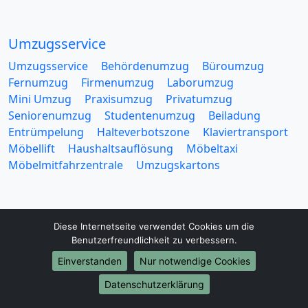
Umzugsservice
Umzugsservice
Behördenumzug
Büroumzug
Fernumzug
Firmenumzug
Laborumzug
Mini Umzug
Praxisumzug
Privatumzug
Seniorenumzug
Studentenumzug
Beiladung
Entrümpelung
Halteverbotszone
Klaviertransport
Möbellift
Haushaltsauflösung
Möbeltaxi
Möbelmitfahrzentrale
Umzugskartons
Diese Internetseite verwendet Cookies um die
Benutzerfreundlichkeit zu verbessern.
Europa-Umzüge
Einverstanden
Nur notwendige Cookies
Umzug von Mainz nach Belarus
Datenschutzerklärung
Umzug von Mainz nach Belgien