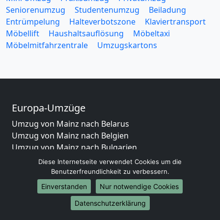
Seniorenumzug
Studentenumzug
Beiladung
Entrümpelung
Halteverbotszone
Klaviertransport
Möbellift
Haushaltsauflösung
Möbeltaxi
Möbelmitfahrzentrale
Umzugskartons
Europa-Umzüge
Umzug von Mainz nach Belarus
Umzug von Mainz nach Belgien
Umzug von Mainz nach Bulgarien
Umzug von Mainz nach Dänemark
Diese Internetseite verwendet Cookies um die
Umzug von Mainz nach England
Benutzerfreundlichkeit zu verbessern.
Umzug von Mainz nach Portugal
Einverstanden
Nur notwendige Cookies
Umzug von Mainz nach Bosnien und Herzegowina
Datenschutzerklärung
Umzug von Mainz nach Irland
Umzug von Mainz nach Lettland