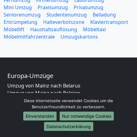
Fernumzug
Firmenumzug
Laborumzug
Mini Umzug
Praxisumzug
Privatumzug
Seniorenumzug
Studentenumzug
Beiladung
Entrümpelung
Halteverbotszone
Klaviertransport
Möbellift
Haushaltsauflösung
Möbeltaxi
Möbelmitfahrzentrale
Umzugskartons
Europa-Umzüge
Umzug von Mainz nach Belarus
Umzug von Mainz nach Belgien
Umzug von Mainz nach Bulgarien
Diese Internetseite verwendet Cookies um die
Benutzerfreundlichkeit zu verbessern.
Umzug von Mainz nach Dänemark
Umzug von Mainz nach England
Einverstanden
Nur notwendige Cookies
Umzug von Mainz nach Portugal
Datenschutzerklärung
Umzug von Mainz nach Bosnien und Herzegowina